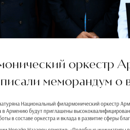
монический оркестр А
дписали меморандум о
ачатуряна Национальный филармонический оркестр Арм
ва в Армению будут приглашены высококвалифицирован
оты в составе оркестра и вклада в развитие сферы бла
и Норайр Назарян отметил: «Подобные инициативы важ