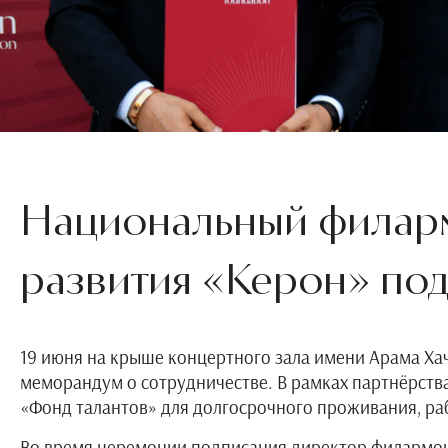
Национальный филар
развития «Керон» по
19 июня на крыше концертного зала имени Арама Х
меморандум о сотрудничестве. В рамках партнёрст
«Фонд талантов» для долгосрочного проживания, раб
Во время церемонии подписания директор филармони