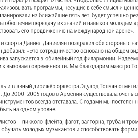
лизовывать программы, несущие в себе смысл и ценно
запланировали на ближайшие пять лет, будет успешно 
мы обеспечим передачу их знаний и навыков молодым 
обствовать его продвижению на международной арене».
 и спорта Даниел Даниелян поздравил обе стороны с н
н добавил: «Это сотрудничество основано на общем ви
ива запускается в юбилейный год филармонии. Надеемс
 к вызовам современности. Мы благодарим маэстро Топ
ль и главный дирижёр оркестра Эдуард Топчян отметил
у. До 2000–2005 годов в Армении существовала очень 
нструментов всегда отставала. С годами мы постепенно 
 быть на одном уровне.
истов — пикколо-флейта, фагот, валторна, труба и тро
т обучать молодых музыкантов и способствовать форм