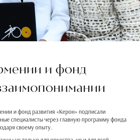
рмении и фонд
 взаимопонимании
ении и фонд развития «Керон» подписали
ные специалисты через главную программу фонда
годаря своему опыту.
ны не только для оркестра, но и для всей