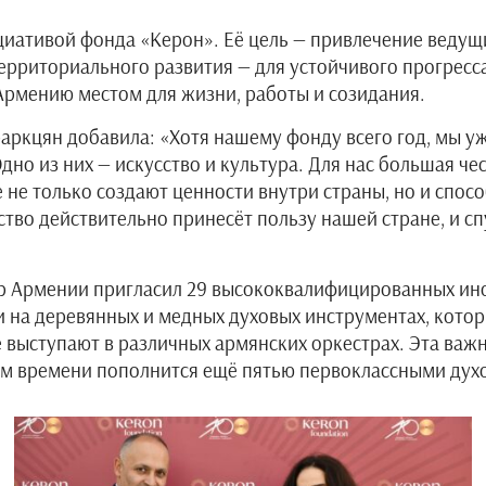
циативой фонда «Керон». Её цель — привлечение ведущи
территориального развития — для устойчивого прогрес
рмению местом для жизни, работы и созидания.
ркцян добавила: «Хотя нашему фонду всего год, мы уж
но из них — искусство и культура. Для нас большая че
е не только создают ценности внутри страны, но и сп
ство действительно принесёт пользу нашей стране, и сп
р Армении пригласил 29 высококвалифицированных ино
 на деревянных и медных духовых инструментах, которы
 выступают в различных армянских оркестрах. Эта важ
ром времени пополнится ещё пятью первоклассными ду